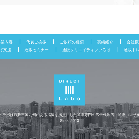
事業内容
代表ご挨拶
ご依頼の種類
実績紹介
会社概
げ支援
通販セミナー
通販クリエイティブいろは
通販ト
・ラボは通販王国九州にある福岡を拠点にした通販専門の広告代理店・通販コンサ
Since 2013