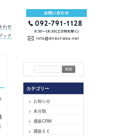
合わせ
ブック
検
索:
カテゴリー
今
お知らせ
、
未分類
通
通販CRM
ま
通販ＥＣ