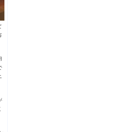
て
客
用
で
ニ
が
く