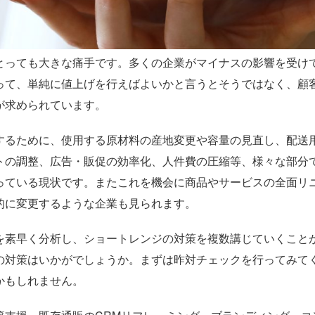
とっても大きな痛手です。多くの企業がマイナスの影響を受け
って、単純に値上げを行えばよいかと言うとそうではなく、顧
が求められています。
するために、使用する原材料の産地変更や容量の見直し、配送
トの調整、広告・販促の効率化、人件費の圧縮等、様々な部分
っている現状です。またこれを機会に商品やサービスの全面リ
的に変更するような企業も見られます。
を素早く分析し、ショートレンジの対策を複数講じていくこと
の対策はいかがでしょうか。まずは昨対チェックを行ってみて
かもしれません。