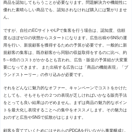
商品を認知してもらうことが必要なります。問題解決力や機能性に
優れた素晴らしい商品でも、認知されなければ購入には繋がりませ
ん。
ですが、自社のECサイトやLPで集客を行う場合は、認知度、信頼
度もほぼゼロの状態からスタートになります。広告出稿やSNSの運
用を行い、新規顧客を獲得するための予算が必要です。一般的に新
規顧客の集客は、既存顧客から同額の収益取得をするのに比べ、約
5～6倍のコストがかかるとも言われ、広告・販促の予算組が大変重
要になってきます。 また出稿する広告には「商品の機能表現」「ブ
ランドストーリー」の作り込みが必要です。
それをどんなに魅力的なオファー、キャンペーンでコストをかけた
としても、そもそもその２つの表現が乏しければいかなる販売手法
をとっても良い結果はのぞめません。まずは商品の魅力的なポイン
トを最大化し表現することへの集中をオススメします。その魅力は
おのずと広告やSNSで拡散がはじまります。
顧客を育てていくためにはそれらのPDCAを行いながら事業醸成し