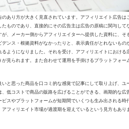
告のあり方が大きく見直されています。アフィリエイト広告は
したものであり、直接的にその広告主は広告の原稿に関与して
すが、メーカー側からアフィリエイターへ提供した資料に、そ
ビデンス・根拠資料がなかったりと、表示責任がとれないもの
れるようになりました。それを受け、アフィリエイトにおける
きが見られます。また合わせて運用を手掛けるプラットフォー
良いと思った商品を口コミ的な感覚で記事にして取り上げ、ユ
は、低コストで商品の販路を広げることができる、画期的な広
ービスやプラットフォームが短期間でいくつも生み出される時
、アフィリエイト市場が過渡期を迎えているという見方もあり