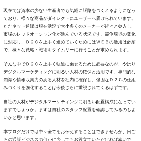
現在では資本の少ない生産者でも気軽に販路をつくれるようになっ
ており、様々な商品がダイレクトにユーザーへ届けられています。
ただネット通販は現在活況で大小多くのメーカーが続々と参入し、
市場のレッドオーシャン化が進んでいる状況です。競争環境の変化
に対応し、Ｄ２Ｃを上手く進めていくためにはＷＥＢの活用は必須
で、様々な戦略・戦術をタイムリーに行うことが求められます。
そんな中でＤ２Ｃを上手く軌道に乗せるために必要なのが、やはり
デジタルマーケティングに明るい人材の確保と活用です。専門的な
知識や情報収集力のある人材を社内に確保し、強固なＤ２Ｃの仕組
みづくりを強化することは今後さらに重視されてくるはずです。
自社の人材がデジタルマーケティングに明るい配置構成になってい
ますでしょうか。まずは自社のスタッフ配置を確認してみるのもよ
いかと思います。
本ブログだけでは中々全てをお伝えすることはできませんが、日ご
ろの通販ビジネスの何かに少しでもお役立ていただければ幸いで